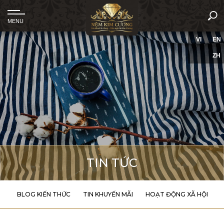
VI
EN
ZH
TIN TỨC
BLOG KIẾN THỨC
TIN KHUYẾN MÃI
HOẠT ĐỘNG XÃ HỘI