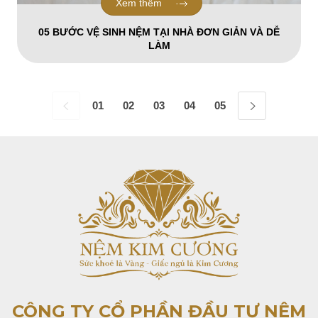
Xem thêm
05 BƯỚC VỆ SINH NỆM TẠI NHÀ ĐƠN GIẢN VÀ DỄ
LÀM
01
02
03
04
05
06
07
08
CÔNG TY CỔ PHẦN ĐẦU TƯ
NỆM