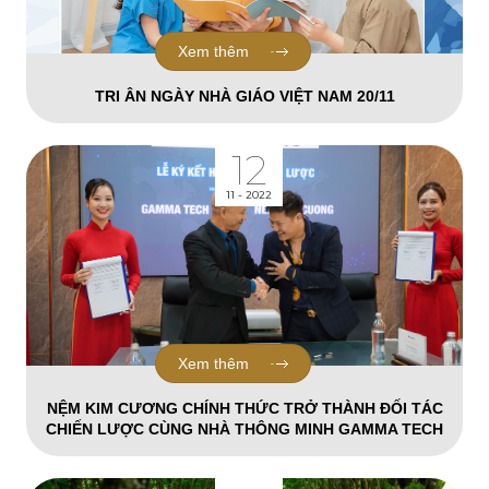
Xem thêm
TRI ÂN NGÀY NHÀ GIÁO VIỆT NAM 20/11
12
11 - 2022
Xem thêm
NỆM KIM CƯƠNG CHÍNH THỨC TRỞ THÀNH ĐỐI TÁC
CHIẾN LƯỢC CÙNG NHÀ THÔNG MINH GAMMA TECH