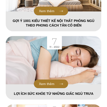
Xem thêm
GỢI Ý 1001 KIỂU THIẾT KẾ NỘI THẤT PHÒNG NGỦ
THEO PHONG CÁCH TÂN CỔ ĐIỂN
7
11 - 2022
Xem thêm
LỢI ÍCH SỨC KHỎE TỪ NHỮNG GIẤC NGỦ TRƯA