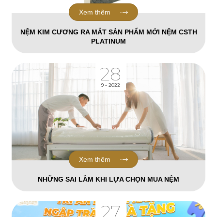
Xem thêm
NỆM KIM CƯƠNG RA MẮT SẢN PHẨM MỚI NỆM CSTH
PLATINUM
28
9 - 2022
Xem thêm
NHỮNG SAI LẦM KHI LỰA CHỌN MUA NỆM
27