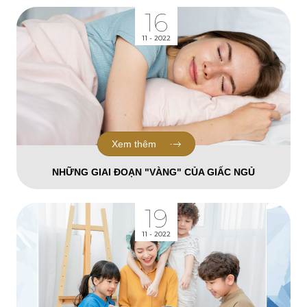
16
11 - 2022
Xem thêm
NHỮNG GIAI ĐOẠN "VÀNG" CỦA GIẤC NGỦ
19
11 - 2022