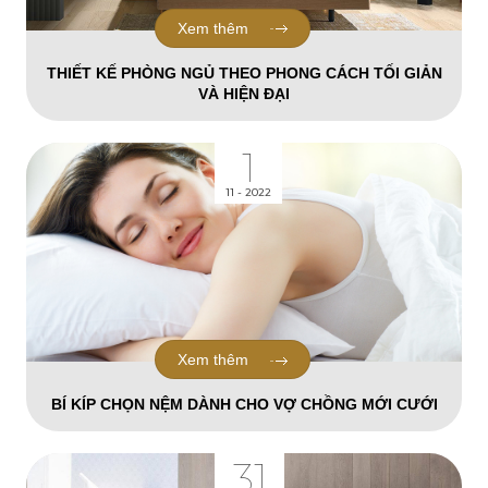
Xem thêm
THIẾT KẾ PHÒNG NGỦ THEO PHONG CÁCH TỐI GIẢN
VÀ HIỆN ĐẠI
1
11 - 2022
Xem thêm
BÍ KÍP CHỌN NỆM DÀNH CHO VỢ CHỒNG MỚI CƯỚI
31