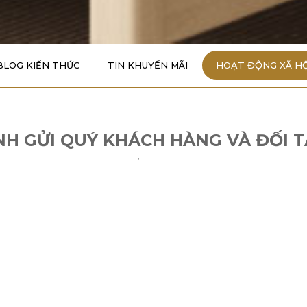
BLOG KIẾN THỨC
TIN KHUYẾN MÃI
HOẠT ĐỘNG XÃ HỘ
NH GỬI QUÝ KHÁCH HÀNG VÀ ĐỐI T
8 /
2 - 2018
lại và chúng ta sẽ tận hưởng những không khí xuân sắc 
SX Nệm Kim Cương, chúng tôi xin trân trọng gửi tới Quý 
m mới