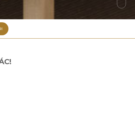
I
ÁC!
của năm mới Mậu Tuất. Nhân dịp đầu
Khách hàng, các Đối tác và Nhà phân