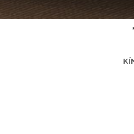
KÍ
Năm Đinh Dậu sắp chính thức khép 
năm mới, thay mặt Công ty TNHH TM-
phối lời chúc mừng năm mới 2018.
Kính chúc Quý vị cùng gia đình một nă