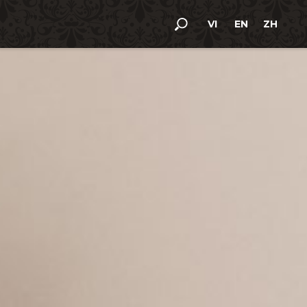
1900 5555 10
VI
EN
ZH