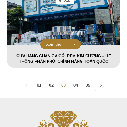
8 - 2025
Xem thêm
CỬA HÀNG CHĂN GA GỐI ĐỆM KIM CƯƠNG – HỆ
THỐNG PHÂN PHỐI CHÍNH HÃNG TOÀN QUỐC
01
02
03
04
05
06
07
08