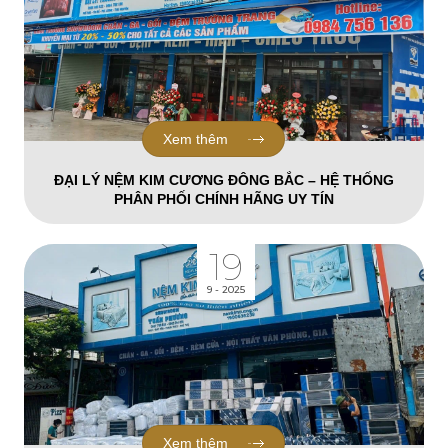
Xem thêm
ĐẠI LÝ NỆM KIM CƯƠNG ĐÔNG BẮC – HỆ THỐNG
PHÂN PHỐI CHÍNH HÃNG UY TÍN
19
9 - 2025
Xem thêm