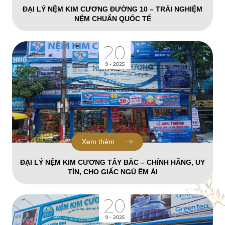
ĐẠI LÝ NỆM KIM CƯƠNG ĐƯỜNG 10 – TRẢI NGHIỆM
NỆM CHUẨN QUỐC TẾ
20
9 - 2025
Xem thêm
ĐẠI LÝ NỆM KIM CƯƠNG TÂY BẮC – CHÍNH HÃNG, UY
TÍN, CHO GIẤC NGỦ ÊM ÁI
20
9 - 2025