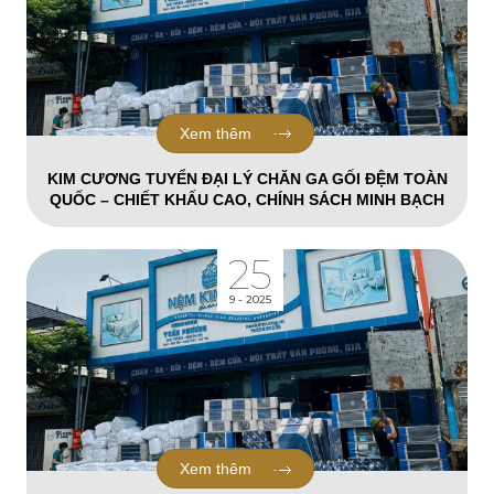
Xem thêm
KIM CƯƠNG TUYỂN ĐẠI LÝ CHĂN GA GỐI ĐỆM TOÀN
QUỐC – CHIẾT KHẤU CAO, CHÍNH SÁCH MINH BẠCH
25
9 - 2025
Xem thêm