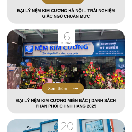
ĐẠI LÝ NỆM KIM CƯƠNG HÀ NỘI – TRẢI NGHIỆM
GIẤC NGỦ CHUẨN MỰC
6
9 - 2025
Xem thêm
ĐẠI LÝ NỆM KIM CƯƠNG MIỀN BẮC | DANH SÁCH
PHÂN PHỐI CHÍNH HÃNG 2025
20