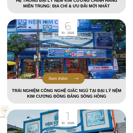
HỆ THỐNG ĐẠI LÝ NỆM KIM CƯƠNG CHÍNH HÃNG
MIỀN TRUNG: ĐỊA CHỈ & ƯU ĐÃI MỚI NHẤT
6
10 - 2025
Xem thêm
TRẢI NGHIỆM CÔNG NGHỆ GIẤC NGỦ TẠI ĐẠI LÝ NỆM
KIM CƯƠNG ĐỒNG BẰNG SÔNG HỒNG
1
10 - 2025