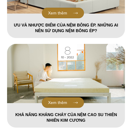
Xem thêm
ƯU VÀ NHƯỢC ĐIỂM CỦA NỆM BÔNG ÉP. NHỮNG AI
NÊN SỬ DỤNG NỆM BÔNG ÉP?
8
10 - 2022
Xem thêm
KHẢ NĂNG KHÁNG CHÁY CỦA NỆM CAO SU THIÊN
NHIÊN KIM CƯƠNG