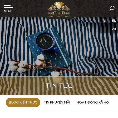
VI
EN
ZH
TIN TỨC
BLOG KIẾN THỨC
TIN KHUYẾN MÃI
HOẠT ĐỘNG XÃ HỘI