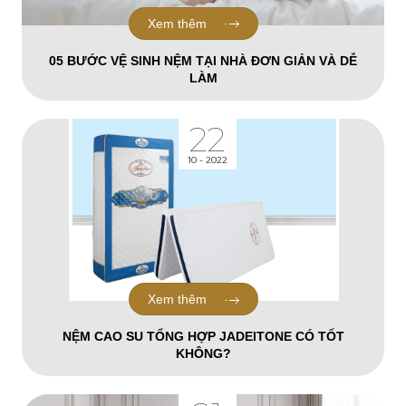
Xem thêm
05 BƯỚC VỆ SINH NỆM TẠI NHÀ ĐƠN GIẢN VÀ DỄ
LÀM
22
10 - 2022
Xem thêm
NỆM CAO SU TỔNG HỢP JADEITONE CÓ TỐT
KHÔNG?