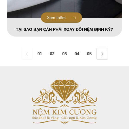
Xem thêm
TẠI SAO BẠN CẦN PHẢI XOAY ĐỔI NỆM ĐỊNH KỲ?
01
02
03
04
05
06
07
08