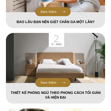
Xem thêm
BAO LÂU BẠN NÊN GIẶT CHĂN GA MỘT LẦN?
2
11 - 2022
Xem thêm
THIẾT KẾ PHÒNG NGỦ THEO PHONG CÁCH TỐI GIẢN
VÀ HIỆN ĐẠI