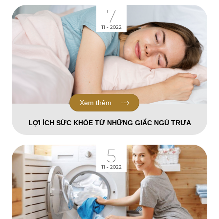
7
11 - 2022
Xem thêm
LỢI ÍCH SỨC KHỎE TỪ NHỮNG GIẤC NGỦ TRƯA
5
11 - 2022