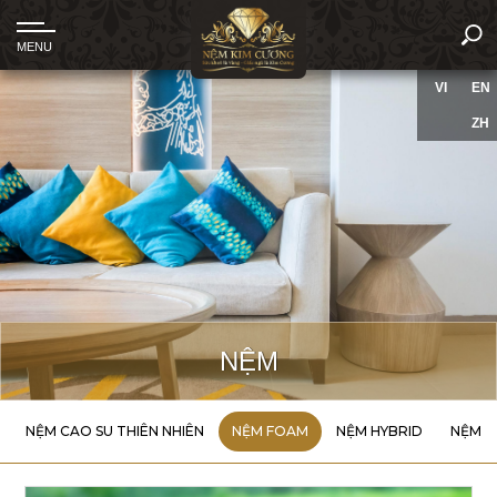
VI
EN
ZH
NỆM
NỆM CAO SU THIÊN NHIÊN
NỆM FOAM
NỆM HYBRID
NỆM T