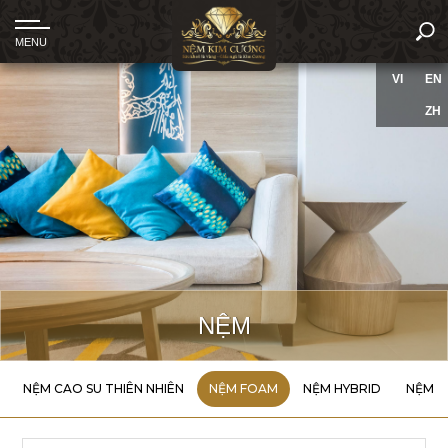
VI
EN
ZH
NỆM
NỆM CAO SU THIÊN NHIÊN
NỆM FOAM
NỆM HYBRID
NỆM T