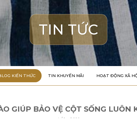
TIN TỨC
BLOG KIẾN THỨC
TIN KHUYẾN MÃI
HOẠT ĐỘNG XÃ HỘ
ÀO GIÚP BẢO VỆ CỘT SỐNG LUÔN
4 /
1 - 2019