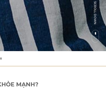
I
 KHỎE MẠNH?