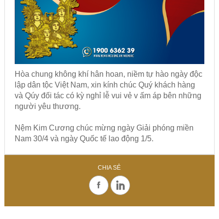
Hòa chung không khí hân hoan, niềm tự hào ngày độc
lập dân tộc Việt Nam, xin kính chúc Quý khách hàng
và Qúy đối tác có kỳ nghỉ lễ vui vẻ v ấm áp bên những
người yêu thương.
Nệm Kim Cương chúc mừng ngày Giải phóng miền
Nam 30/4 và ngày Quốc tế lao động 1/5.
CHIA SẺ