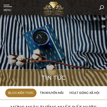
VI
EN
ZH
TIN TỨC
BLOG KIẾN THỨC
TIN KHUYẾN MÃI
HOẠT ĐỘNG XÃ HỘI