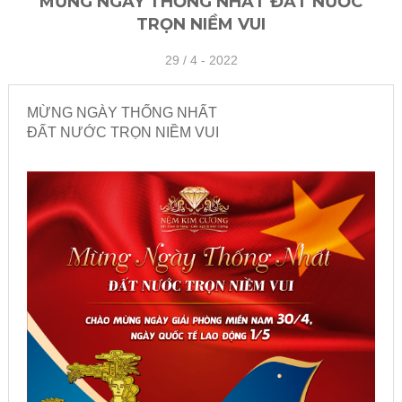
MỪNG NGÀY THỐNG NHẤT ĐẤT NƯỚC
TRỌN NIỀM VUI
29 /
4 - 2022
MỪNG NGÀY THỐNG NHẤT
ĐẤT NƯỚC TRỌN NIỀM VUI