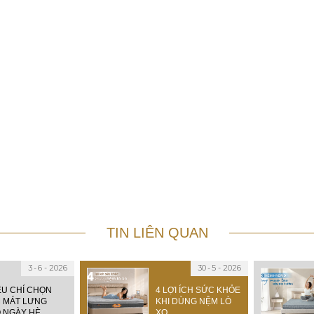
TIN LIÊN QUAN
3
6 - 2026
30
5 - 2026
IÊU CHÍ CHỌN
4 LỢI ÍCH SỨC KHỎE
 MÁT LƯNG
KHI DÙNG NỆM LÒ
 NGÀY HÈ
XO