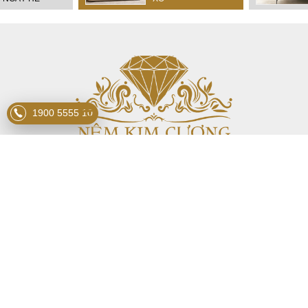
1900 5555 10
CÔNG TY TNHH TẬP ĐOÀN
NỆM
KIM CƯƠNG
info@nemkimcuong.vn