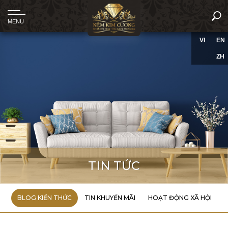
VI
EN
ZH
TIN TỨC
BLOG KIẾN THỨC
TIN KHUYẾN MÃI
HOẠT ĐỘNG XÃ HỘI