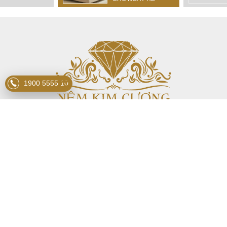
1900 5555 10
CÔNG TY TNHH TẬP ĐOÀN
NỆM
KIM CƯƠNG
info@nemkimcuong.vn