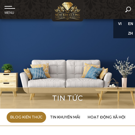
VI
EN
ZH
TIN TỨC
BLOG KIẾN THỨC
TIN KHUYẾN MÃI
HOẠT ĐỘNG XÃ HỘI