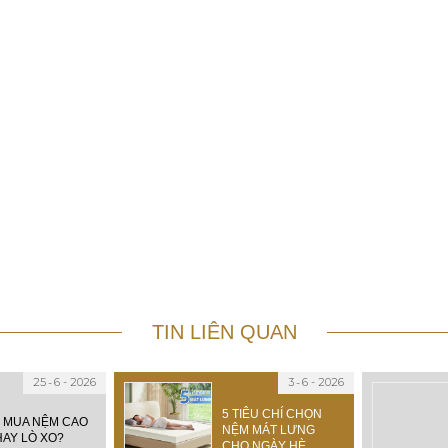
TIN LIÊN QUAN
25
6 - 2026
3
6 - 2026
5 TIÊU CHÍ CHỌN
 MUA NỆM CAO
NỆM MÁT LƯNG
HAY LÒ XO?
CHO NGÀY HÈ