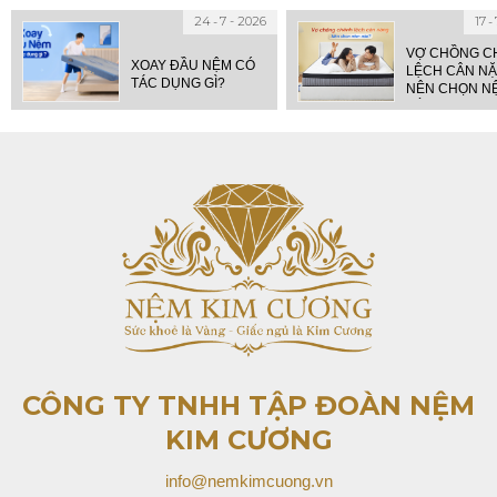
24
7 - 2026
17
VỢ CHỒNG C
XOAY ĐẦU NỆM CÓ
LỆCH CÂN N
TÁC DỤNG GÌ?
NÊN CHỌN N
NÀO?
CÔNG TY TNHH TẬP ĐOÀN
NỆM
KIM CƯƠNG
info@nemkimcuong.vn