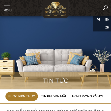
VI
EN
ZH
TIN TỨC
BLOG KIẾN THỨC
TIN KHUYẾN MÃI
HOẠT ĐỘNG XÃ HỘI