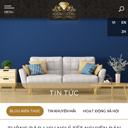
VI
EN
ZH
TIN TỨC
BLOG KIẾN THỨC
TIN KHUYẾN MÃI
HOẠT ĐỘNG XÃ HỘI