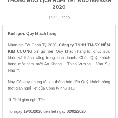
THÔNG BÁO LỊCH NGHỈ TẾT NGUYÊN ĐÁN
2020
19 /
1 - 2020
Kính gửi: Q
uý
khách hàng
Nhân dịp Tết Canh Tý 2020,
Công ty TNHH TM-SX NỆM
KIM CƯƠNG
xin gửi đến Quý khách hàng lời chúc sức
khỏe và thành công trong kinh doanh. Chúc Quý khách
hàng một năm mới An Khang – Thịnh Vượng – Vạn Sự
Như Ý.
Nay Công ty chúng tôi xin thông báo đến Quý khách hàng
thời gian nghỉ Tết của Công ty như sau:
🔰 Thời gian nghỉ Tết:
Từ ngày
19/01/2020
đến hết ngày
02/02/2020