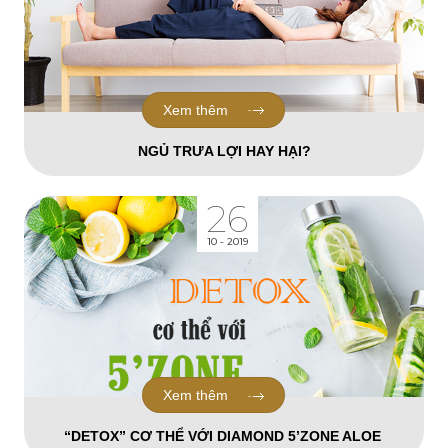
Xem thêm
NGỦ TRƯA LỢI HAY HẠI?
26
10 - 2019
Xem thêm
“DETOX” CƠ THỂ VỚI DIAMOND 5’ZONE ALOE