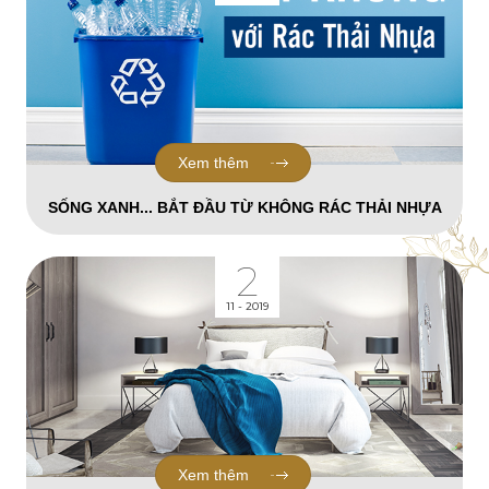
Xem thêm
SỐNG XANH... BẮT ĐẦU TỪ KHÔNG RÁC THẢI NHỰA
2
11 - 2019
Xem thêm