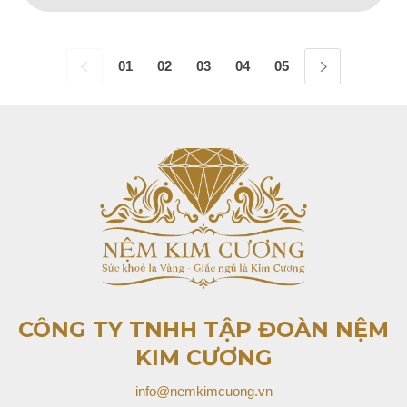
01
02
03
04
05
06
07
08
CÔNG TY TNHH TẬP ĐOÀN
NỆM
KIM CƯƠNG
info@nemkimcuong.vn