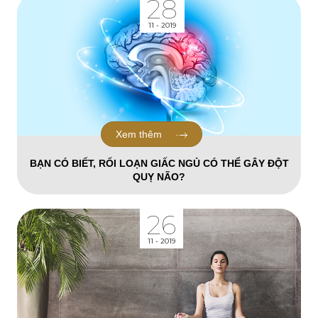
28
11 - 2019
Xem thêm
BẠN CÓ BIẾT, RỐI LOẠN GIẤC NGỦ CÓ THỂ GÂY ĐỘT
QUỴ NÃO?
26
11 - 2019