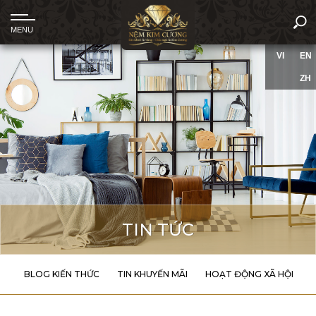
VI
EN
ZH
TIN TỨC
BLOG KIẾN THỨC
TIN KHUYẾN MÃI
HOẠT ĐỘNG XÃ HỘI