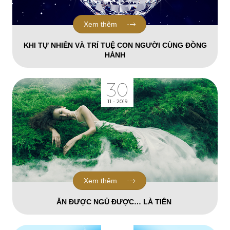
Xem thêm
KHI TỰ NHIÊN VÀ TRÍ TUỆ CON NGƯỜI CÙNG ĐỒNG
HÀNH
30
11 - 2019
Xem thêm
ĂN ĐƯỢC NGỦ ĐƯỢC… LÀ TIÊN