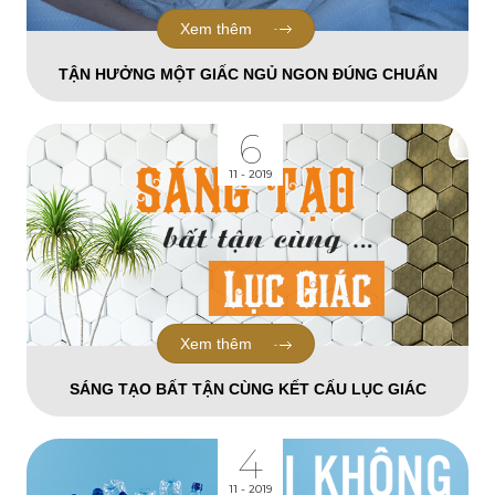
Xem thêm
TẬN HƯỞNG MỘT GIẤC NGỦ NGON ĐÚNG CHUẨN
6
11 - 2019
Xem thêm
SÁNG TẠO BẤT TẬN CÙNG KẾT CẤU LỤC GIÁC
4
11 - 2019