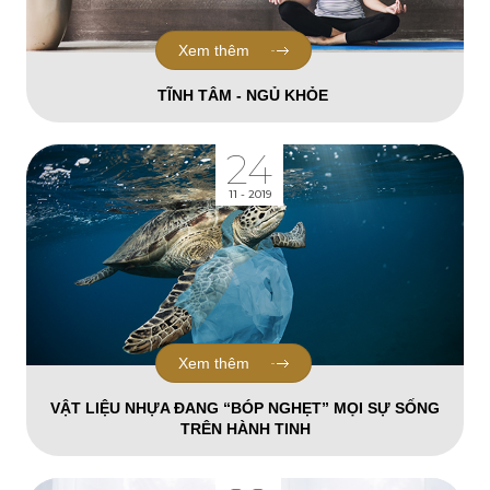
Xem thêm
TĨNH TÂM - NGỦ KHỎE
24
11 - 2019
Xem thêm
VẬT LIỆU NHỰA ĐANG “BÓP NGHẸT” MỌI SỰ SỐNG
TRÊN HÀNH TINH