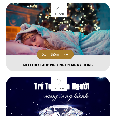
4
12 - 2019
Xem thêm
MẸO HAY GIÚP NGỦ NGON NGÀY ĐÔNG
2
12 - 2019