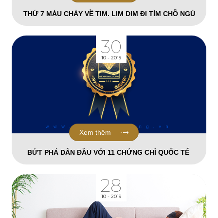
THỨ 7 MÁU CHẢY VỀ TIM. LIM DIM ĐI TÌM CHỖ NGỦ
30
10 - 2019
Xem thêm
BỨT PHÁ DẪN ĐẦU VỚI 11 CHỨNG CHỈ QUỐC TẾ
28
10 - 2019