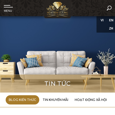
VI
EN
ZH
TIN TỨC
BLOG KIẾN THỨC
TIN KHUYẾN MÃI
HOẠT ĐỘNG XÃ HỘI