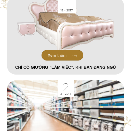
11
12 - 2017
Xem thêm
CHỈ CÓ GIƯỜNG “LÀM VIỆC”, KHI BẠN ĐANG NGỦ
2
3 - 2017