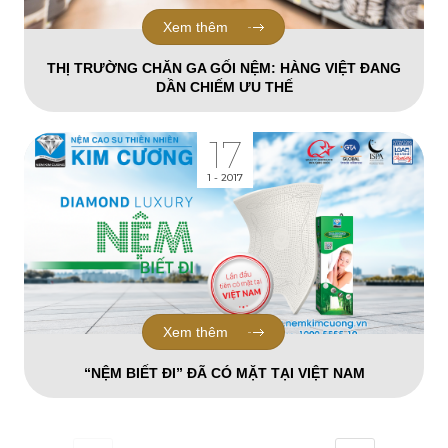
Xem thêm
THỊ TRƯỜNG CHĂN GA GỐI NỆM: HÀNG VIỆT ĐANG
DẦN CHIẾM ƯU THẾ
17
1 - 2017
Xem thêm
“NỆM BIẾT ĐI” ĐÃ CÓ MẶT TẠI VIỆT NAM