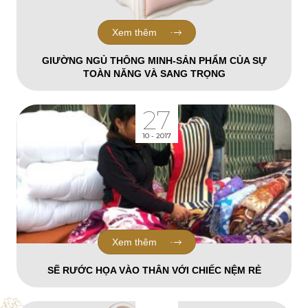
Xem thêm
GIƯỜNG NGỦ THÔNG MINH-SẢN PHẨM CỦA SỰ
TOÀN NĂNG VÀ SANG TRỌNG
27
10 - 2017
Xem thêm
SẼ RƯỚC HỌA VÀO THÂN VỚI CHIẾC NỆM RẺ