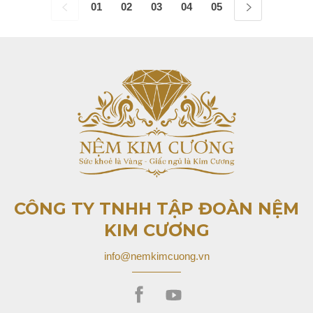
01
02
03
04
05
06
07
08
CÔNG TY TNHH TẬP ĐOÀN
NỆM
KIM CƯƠNG
info@nemkimcuong.vn